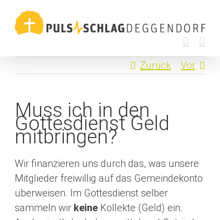
Zum
Inhalt
springen
Zurück
Vor
Muss ich in den
Gottesdienst Geld
mitbringen?
Wir finanzieren uns durch das, was unsere
Mitglieder freiwillig auf das Gemeindekonto
überweisen. Im Gottesdienst selber
sammeln wir
keine
Kollekte (Geld) ein.