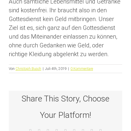
Auch sämtliche Lebensmittel und Getränke
sind kostenfrei. Ihr braucht also in den
Gottesdienst kein Geld mitbringen. Unser
Ziel ist es, sich ganz auf den Gottesdienst
und das Miteinander einlassen zu können,
ohne durch Gedanken wie Geld, oder
richtige Kleidung abgelenkt zu werden.
Von
Christoph Busch
|
Juli 4th, 2019
|
0 Kommentare
Share This Story, Choose
Your Platform!
Facebook
X
Reddit
LinkedIn
WhatsApp
Tumblr
Pinterest
Vk
E-