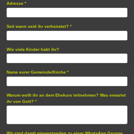
Adresse
*
Seit wann seid ihr verheiratet?
*
Wie viele Kinder habt ihr?
Name eurer Gemeinde/Kirche
*
Warum wollt ihr an dem Ehekurs teilnehmen? Was erwartet
ihr von Gott?
*
Wir sind damit einverstanden zu einer WhatsApp Gruppe