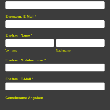
Ehemann: E-Mail
*
Ehefrau: Name
*
Vorname
Nachname
Vorname
Nachname
Ehefrau: Mobilnummer
*
Ehefrau: E-Mail
*
Gemeinsame Angaben